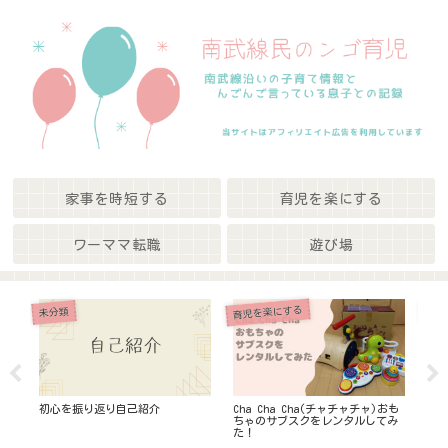
家事を時短する
育児を楽にする
ワーママ転職
遊び場
育児を楽にする
未分類
未分
ト
初心を振り返り自己紹介
Cha Cha Cha(チャチャチャ)おも
妊
最
ちゃのサブスクをレンタルしてみ
物
た！