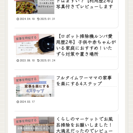
トはまずい？【利用歴2年】
写真付きでレビューします
2024.04.19
2025.01.31
【ロボット掃除機ルンバ愛
家事を時短する
用歴2年】子供や赤ちゃんが
いる家庭におすすめ！いた
ずら対策や置き場所
2023.08.10
2025.01.24
フルタイムワーママの家事
家事を時短する
を楽にする4ステップ
2024.03.17
くらしのマーケットでお風
家事を時短する
呂掃除をお願いしました！
大満足だったのでレビュー