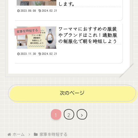
します。
2023.09.08
2024.02.21
ワーママにおすすめの服装
家事を時短する
やブランドはこれ！通勤服
の制服化で朝を時短しよう
2023.11.30
2024.02.21
次のページ
次
1
2
へ
ホーム
家事を時短する