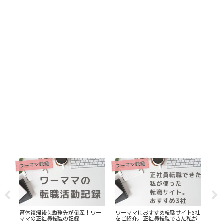
育児
ワーママ転職
ワーママ転職
育休復帰後に勤務先が倒産！ワー
ワーママにおすすめ転職サイト3社
ベ
ママの正社員転職の記録
をご紹介。正社員転職できた私が
こ