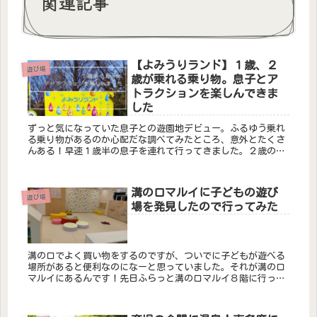
関連記事
【よみうりランド】１歳、２
遊び場
歳が乗れる乗り物。息子とア
トラクションを楽しんできま
した
ずっと気になっていた息子との遊園地デビュー。ふるゆう乗れ
る乗り物があるのか心配だな調べてみたところ、意外とたくさ
んある！早速１歳半の息子を連れて行ってきました。２歳の時
にも行きました！１歳、２歳でも乗れる乗り物をまとめます。
持っていくと便利...
溝の口マルイに子どもの遊び
遊び場
場を発見したので行ってみた
溝の口でよく買い物をするのですが、ついでに子どもが遊べる
場所があると便利なのになーと思っていました。それが溝の口
マルイにあるんです！先日ふらっと溝の口マルイ８階に行った
ところ、見慣れないカラフルなスペースが。新しく出来たキッ
ズスペースのよう...