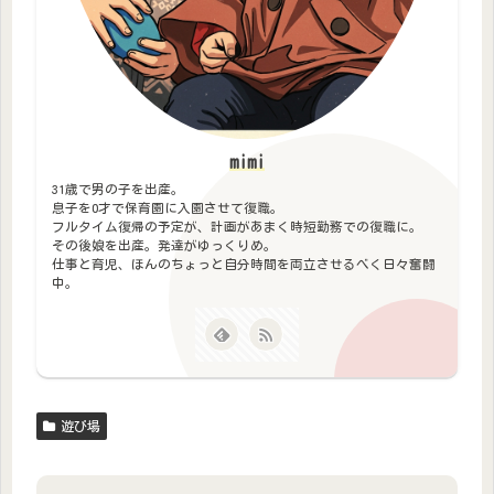
mimi
31歳で男の子を出産。
息子を0才で保育園に入園させて復職。
フルタイム復帰の予定が、計画があまく時短勤務での復職に。
その後娘を出産。発達がゆっくりめ。
仕事と育児、ほんのちょっと自分時間を両立させるべく日々奮闘
中。
遊び場