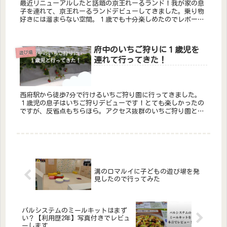
最近リニューアルしたと話題の京王れーるランド！我が家の息
子を連れて、京王れーるランドデビューしてきました。乗り物
好きには溜まらない空間。１歳でも十分楽しめたのでレポート
します。京王多摩動物園駅からすぐ立地は最高！駅を出るとす
ぐに入口でした。...
府中のいちご狩りに１歳児を
遊び場
連れて行ってきた！
西府駅から徒歩7分で行けるいちご狩り園に行ってきました。
１歳児の息子はいちご狩りデビューです！とても楽しかったの
ですが、反省点もちらほら。アクセス抜群のいちご狩り園と、
１歳児とのいちご狩りのポイントをご紹介します。府中でいち
ご狩り「空飛ぶい...
溝の口マルイに子どもの遊び場を発
見したので行ってみた
パルシステムのミールキットはまず
い？【利用歴2年】写真付きでレビュ
ーします