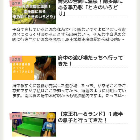
育児の合間に温泉！南多摩に
遊び場
ある季乃彩「ときのいろど
り」
子育てをしていると温泉なんて行く暇ないですよね？むしろお
風呂にゆっくり浸かることすら出来ない…。そんな中育児の合
間に行きやすい温泉を発見！JR南武線南多摩駅から徒歩約5
分、季乃彩「ときのいろどり」です。平日は朝９時から、土日
は朝７時から空い...
府中の遊び場たっちへ行って
遊び場
きた！
府中駅すぐに設備が充実した遊び場「たっち」があることをご
存知ですか？私はここを知ってから、毎週のように利用してい
ます。南武線の府中本町駅からも徒歩圏内ですよ。たっちは府
中の児童館なのですが、広いしおもちゃもたくさんあるし、な
により無料なんで...
【京王れーるランド】１歳半
遊び場
の息子と行ってきた！