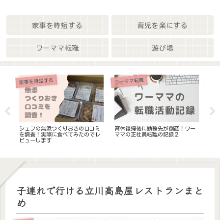
家事を時短する
育児を楽にする
ワーママ転職
遊び場
家事を時短する
ワーママ転職
ワー
ト
シェフの無添つくりおきの口コミ
育休復帰後に勤務先が倒産！ワー
育
最
を調査！実際に食べてみたのでレ
ママの正社員転職の記録２
マ
ビューします
子連れで行ける立川高島屋レストランまと
め