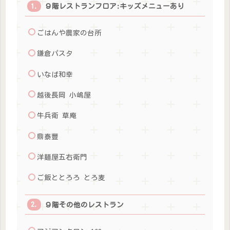
９階レストランフロア:キッズメニューあり
ごはんや農家の台所
鎌倉パスタ
いなば和幸
越後長岡 小嶋屋
牛兵衛 草庵
鼎泰豐
洋麺屋五右衛門
ご飯ととろろ とろ麦
９階その他のレストラン